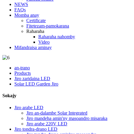
NEWS
FAQs
Momba anay
Certificate
Fitetezam-pamokarana
Raharaha
Raharaha nahomby
Video
Mifandraisa aminay
an-trano
Products
Jiro zaridaina LED
Solar LED Garden Jiro
Sokajy
Jiro arabe LED
Jiro an-dalambe Solar Integrated
Jiro mandeha amin'ny masoandro misaraka
Jiro arabe 220V LED
Jiro tondra-drano LED