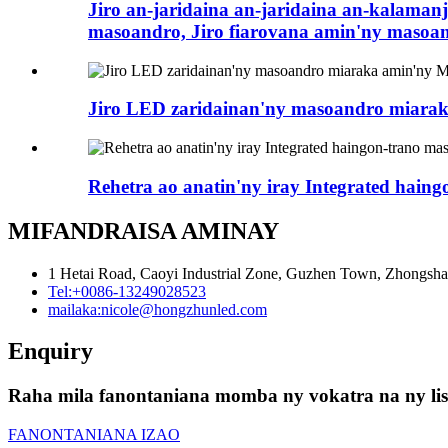
Jiro an-jaridaina an-jaridaina an-kalaman
masoandro, Jiro fiarovana amin'ny masoan
Jiro LED zaridainan'ny masoandro miarak
Rehetra ao anatin'ny iray Integrated haing
MIFANDRAISA AMINAY
1 Hetai Road, Caoyi Industrial Zone, Guzhen Town, Zhongshan
Tel:
+0086-13249028523
mailaka:
nicole@hongzhunled.com
Enquiry
Raha mila fanontaniana momba ny vokatra na ny lisit
FANONTANIANA IZAO