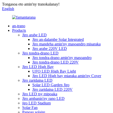
Tongasoa eto amin'ny tranokalanay!
English
an-trano
Products
Jiro arabe LED
Jiro an-dalambe Solar Integrated
Jiro mandeha amin'ny masoandro misaraka
Jiro arabe 220V LED
Jiro tondra-drano LED
Jiro tondra-drano amin'ny masoandro
Jiro tondra-drano LED 220V
Jiro LED High Bay
UFO LED High Bay Light
Jiro LED High bay miaraka amin'ny Cover
Jiro zaridaina LED
Solar LED Garden Jiro
Jiro zaridaina LED 220V
Jiro LED tsy mipoaka
Jiro ambanin'ny rano LED
jiro LED Stadium
Solar Fan
Paneau solaire