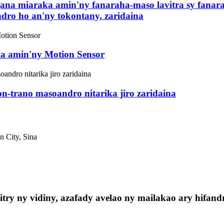
jana miaraka amin'ny fanaraha-maso lavitra sy fanara
dro ho an'ny tokontany, zaridaina
a amin'ny Motion Sensor
on-trano masoandro nitarika jiro zaridaina
 City, Sina
ry ny vidiny, azafady avelao ny mailakao ary hifandr