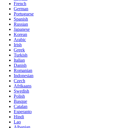
French
German
Portuguese
Spanish
Russian
Japanese
Korean
Arabic
Irish
Greek
Turkish
Italian
Danish
Romanian
Indonesian
Czech
Afrikaans
Swedish
Polish
Basque
Catalan
Esperanto
Hindi
Lao
Albanian