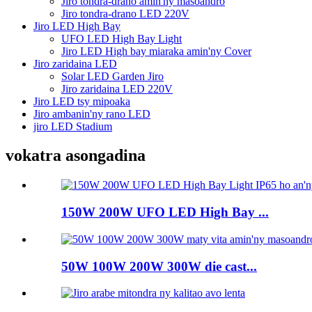
Jiro tondra-drano amin'ny masoandro
Jiro tondra-drano LED 220V
Jiro LED High Bay
UFO LED High Bay Light
Jiro LED High bay miaraka amin'ny Cover
Jiro zaridaina LED
Solar LED Garden Jiro
Jiro zaridaina LED 220V
Jiro LED tsy mipoaka
Jiro ambanin'ny rano LED
jiro LED Stadium
vokatra asongadina
150W 200W UFO LED High Bay ...
50W 100W 200W 300W die cast...